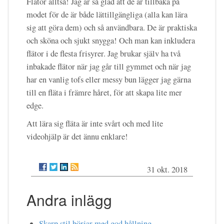
Flätor alltså! Jag är så glad att de är tillbaka på
modet för de är både lättillgängliga (alla kan lära
sig att göra dem) och så användbara. De är praktiska
och sköna och sjukt snygga! Och man kan inkludera
flätor i de flesta frisyrer. Jag brukar själv ha två
inbakade flätor när jag går till gymmet och när jag
har en vanlig tofs eller messy bun lägger jag gärna
till en fläta i främre håret, för att skapa lite mer
edge.
Att lära sig fläta är inte svårt och med lite
videohjälp är det ännu enklare!
31 okt. 2018
Andra inlägg
Skarp stil börjar med god hållning