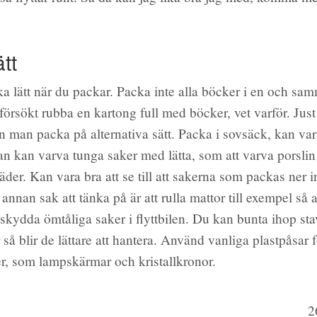
tt
acka lätt när du packar. Packa inte alla böcker i en och sa
örsökt rubba en kartong full med böcker, vet varför. Just
an man packa på alternativa sätt. Packa i sovsäck, kan var
an kan varva tunga saker med lätta, som att varva porsli
äder. Kan vara bra att se till att sakerna som packas ner i
nnan sak att tänka på är att rulla mattor till exempel så 
 skydda ömtåliga saker i flyttbilen. Du kan bunta ihop sta
 så blir de lättare att hantera. Använd vanliga plastpåsar 
r, som lampskärmar och kristallkronor.
2