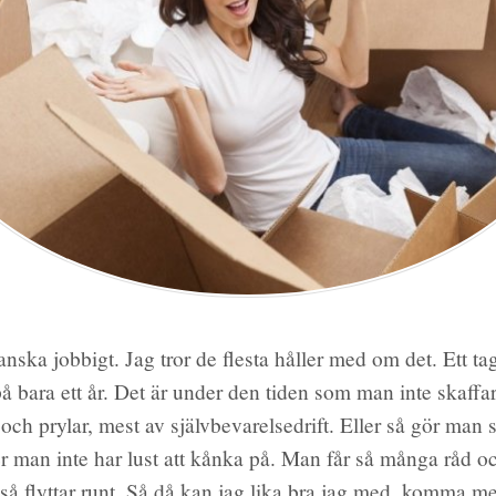
ganska jobbigt. Jag tror de flesta håller med om det. Ett ta
å bara ett år. Det är under den tiden som man inte skaffar 
och prylar, mest av självbevarelsedrift. Eller så gör man 
r man inte har lust att kånka på. Man får så många råd oc
så flyttar runt. Så då kan jag lika bra jag med, komma 