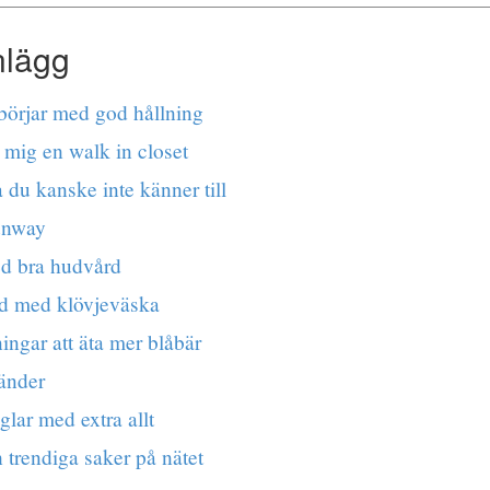
nlägg
 börjar med god hållning
 mig en walk in closet
du kanske inte känner till
unway
ed bra hudvård
d med klövjeväska
ingar att äta mer blåbär
tänder
lar med extra allt
 trendiga saker på nätet