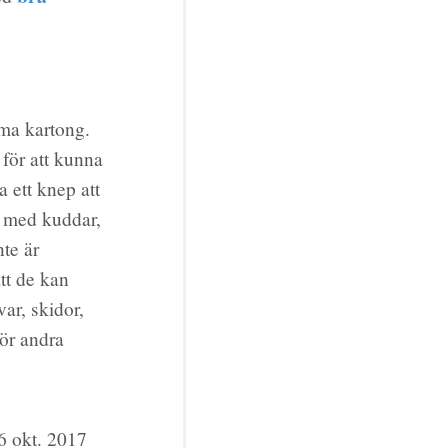
mma kartong.
 för att kunna
a ett knep att
n med kuddar,
nte är
att de kan
var, skidor,
för andra
6 okt. 2017