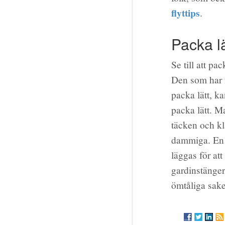
flyttips
.
Packa lä
Se till att p
Den som har f
packa lätt, k
packa lätt. M
täcken och kl
dammiga. En a
läggas för att
gardinstänger
ömtåliga sake