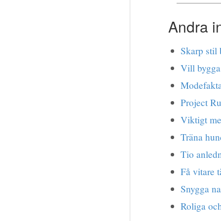
Andra i
Skarp stil
Vill bygga
Modefakta 
Project R
Viktigt m
Träna hun
Tio anledn
Få vitare 
Snygga nag
Roliga och