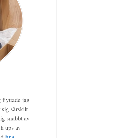
g flyttade jag
sig särskilt
sig snabbt av
h tips av
bra
med