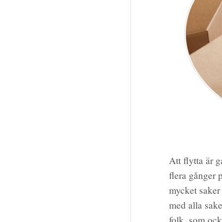
Att flytta är 
flera gånger p
mycket saker 
med alla sake
folk, som ock